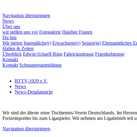
Navigation überspringen
News
Über uns
wir stellen uns vor
Fotogalerie
Häufige Fragen
Du bist
Wir bieten
Jugendliche(r)
Erwachsene(r)
Senior(in)
Ehrenamtliches 
Hallen & Zeiten
Überblick
Edwin-Scharff-Ring
Fabriciusstrasse
Fraenkelstrasse
Kontakt
Kontakt
Schnupperanmeldung
BTTV-1929 e.V.
News
News-Detailansicht
Wir sind der älteste reine Tischtennis-Verein Deutschlands. Im Herze
Freizeitsportler bis zum Ligaspieler. Wir nehmen am Ligabetrieb teil 
Navigation überspringen